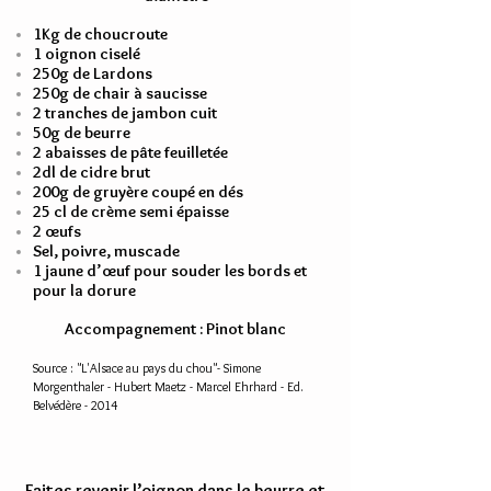
1Kg de choucroute
1 oignon ciselé
250g de Lardons
250g de chair à saucisse
2 tranches de jambon cuit
50g de beurre
2 abaisses de pâte feuilletée
2dl de cidre brut
200g de gruyère coupé en dés
25 cl de crème semi épaisse
2 œufs
Sel, poivre, muscade
1 jaune d’œuf pour souder les bords et
pour la dorure
Accompagnement : Pinot blanc
Source : "L'Alsace au pays du chou"- Simone
Morgenthaler - Hubert Maetz - Marcel Ehrhard - Ed.
Belvédère - 2014
Faites revenir l’oignon dans le beurre et