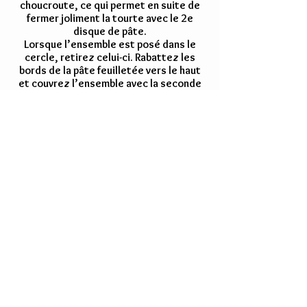
choucroute, ce qui permet en suite de
fermer joliment la tourte avec le 2e
disque de pâte.
Lorsque l’ensemble est posé dans le
cercle, retirez celui-ci. Rabattez les
bords de la pâte feuilletée vers le haut
et couvrez l’ensemble avec la seconde
abaisse de pâte feuilletée en soudant
les bords avec le jaune d’œuf.
S’il vous reste de la pâte, n’hésitez pas
à découper des motifs de cœur,
d’étoiles ou autre pour décorer la
tourte. Dorez au jaune d’œuf que vous
étalerz au pinceau. Enfourner à 200°C
(th6-7) et laissez cuire pendant 40
minutes. Servez chaud ou tiède avec une
salade verte, en plat principal.
Salade de Choucroute
fraicheur
Laver et émincer le concombre en