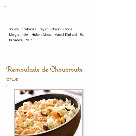
être bien cuite et croustillante.
Servez là aussitôt, coupez la en autant
de parts que vous êtes de convives et
dégustez la très chaude.
Source : "L'Alsace au pays du chou"- Simone
Morgenthaler - Hubert Maetz - Marcel Ehrhard - Ed.
Belvédère - 2014
Remoulade de Choucroute
crue