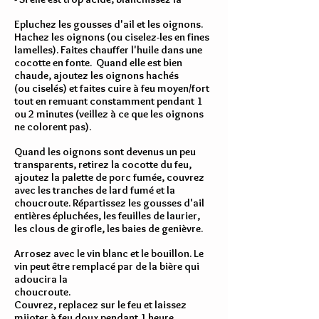
Epluchez les gousses d'ail et les oignons.
Hachez les oignons (ou ciselez-les en fines
lamelles). Faites chauffer l'huile dans une
cocotte en fonte. Quand elle est bien
chaude, ajoutez les oignons hachés
(ou ciselés) et faites cuire à feu moyen/fort
tout en remuant constamment pendant 1
ou 2 minutes (veillez à ce que les oignons
ne colorent pas).
Quand les oignons sont devenus un peu
transparents, retirez la cocotte du feu,
ajoutez la palette de porc fumée, couvrez
avec les tranches de lard fumé et la
choucroute. Répartissez les gousses d'ail
entières épluchées, les feuilles de laurier,
les clous de girofle, les baies de genièvre.
Arrosez avec le vin blanc et le bouillon. Le
vin peut être remplacé par de la bière qui
adoucira la
choucroute.
Couvrez, replacez sur le feu et laissez
mijoter à feu doux pendant 1 heure.