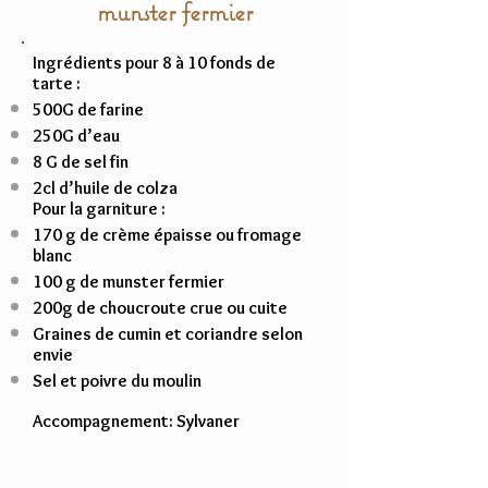
munster fermier
Ingrédients pour 8 à 10 fonds de
tarte :
500G de farine
250G d’eau
8 G de sel fin
2cl d’huile de colza
Pour la garniture :
170 g de crème épaisse ou fromage
blanc
100 g de munster fermier
200g de choucroute crue ou cuite
Graines de cumin et coriandre selon
envie
Sel et poivre du moulin
Accompagnement: Sylvaner
Lorsque la choucroute est nouvelle, elle
n’a pas besoin d’être cuite. D’aout à